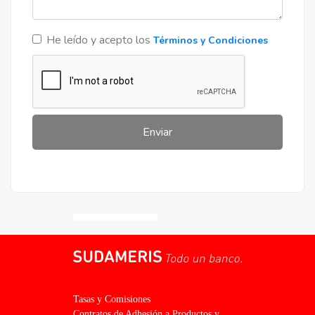
He leído y acepto los
Términos y Condiciones
Enviar
Proyectos en Pozo
Riverside
Ruta a Chaco'i, Nueva Asunción
Gs 4.625.000.000
Precio desde
Cuotas en pozo de
Gs 12.500.000
Tasas y Comisiones
Contratos de Adhesión a Productos y