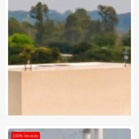
Ventura Carmelitas
Prof. Manuel Riquelme c/ Av. Molas López
Gs 1.077.000.000
Precio desde
Cuotas de
Gs 16.540.000
10 años de plazo
100% Vendido