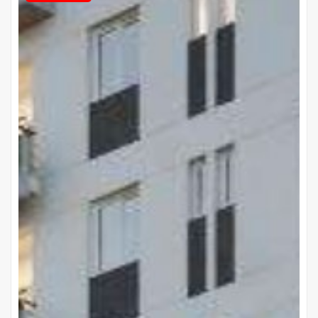
Proyectos Terminados
Mangore
Israel y Marco de Brix, Las Mercedes, Asunción
Gs 1.018.000.000
Precio desde
Cuotas de
Gs 12.320.000
20 años de plazo