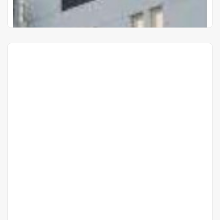
Proyectos Terminados
437 Hassler
Hassler 437 Esq Torreani Recoleta
Gs 575.400.000
Precio desde
Cuotas de
Gs 6.800.000