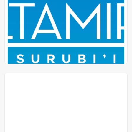
Proyectos en Pozo
Invicta Recoleta
Mariano Molas casi Dr. Toribio Pacheco
Gs 335.750.000
Precio desde