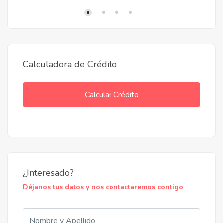
Calculadora de Crédito
Calcular Crédito
Proyectos en Pozo
Riverside
Ruta a Chaco'i, Nueva Asunción
¿Interesado?
Déjanos tus datos y nos contactaremos contigo
Gs 4.625.000.000
Precio desde
Cuotas en pozo de
Gs 12.500.000