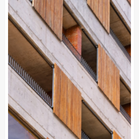
Altamira Ycua Sati
Victor Haedo esq. Teniente Velazco
Gs 1.023.400.000
Precio desde
Cuotas de
Gs 11.310.000
20 años de plazo