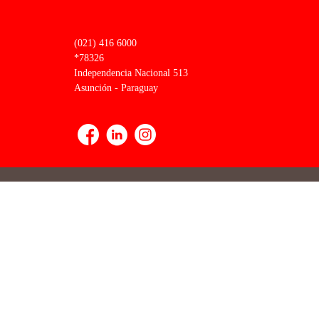
(021) 416 6000
*78326
Independencia Nacional 513
Asunción - Paraguay