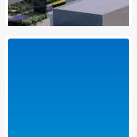
Proyectos en Pozo
Petra Imperiale
Avda. Sta. Teresa esquina Emeterio Miranda, Asunción
Gs 635.000.000
Precio desde
Cuotas en pozo de
Gs 1.980.000