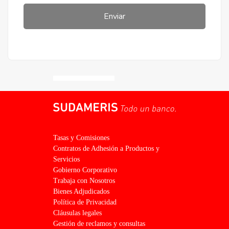
Enviar
Gs 743.000.000
Precio desde
Cuotas de
Gs 9.150.000
20 años de plazo
Tasas y Comisiones
Contratos de Adhesión a Productos y
Servicios
Gobierno Corporativo
Trabaja con Nosotros
Bienes Adjudicados
Política de Privacidad
Cláusulas legales
Gestión de reclamos y consultas