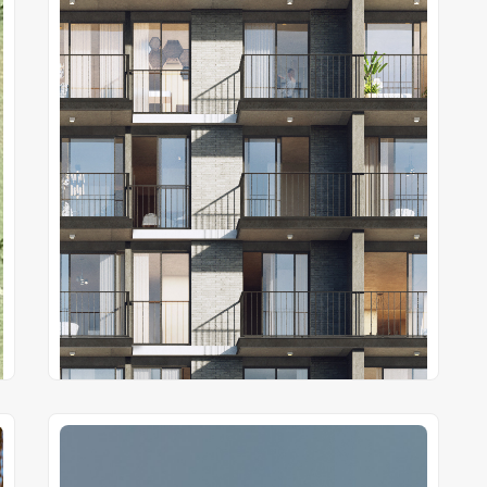
Proyectos Terminados
Laguna Club
Tte. 2do. Máximo Caballero 702, Asuncion
Gs 371.000.000
Precio desde
Cuotas de
Gs 4.690.000
20 años de plazo