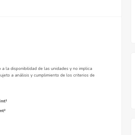
9.150.000 Gs
/mes
/mes
Bernardino
a la disponibilidad de las unidades y no implica
jeto a análisis y cumplimiento de los criterios de
mt²
mt²