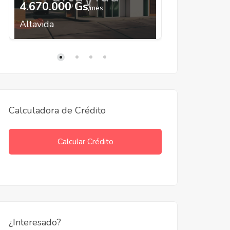
4.670.000 Gs
12.100.0
/mes
Altavida
Alta Loma
Calculadora de Crédito
Calcular Crédito
¿Interesado?