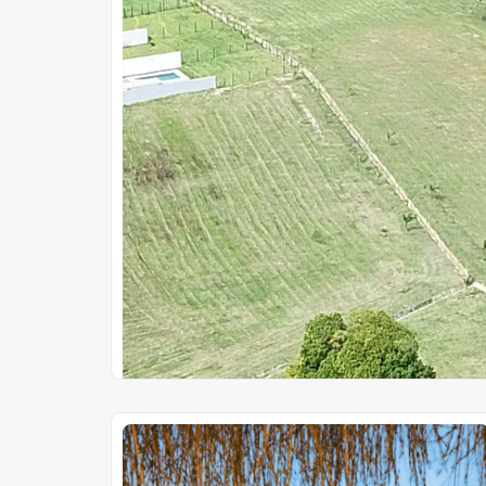
Proyectos en Pozo
Petra Imperiale
Avda. Sta. Teresa esquina Emeterio Miranda,
Asunción
Gs 635.000.000
Precio desde
Cuotas en pozo de
Gs 1.980.000