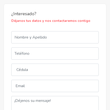
Altos de Siria
Republica de Siria, Barrio Jara
¿Interesado?
Déjanos tus datos y nos contactaremos contigo
Gs 554.900.000
Precio desde
Cuotas de
Gs 6.130.000
20 años de plazo