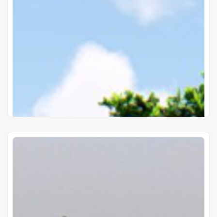
Proyectos Terminados
Altavida
Ykua Roty - Barrio Loma Merlo - Luque