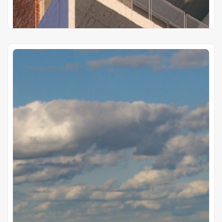
Proyectos Terminados
Lares
Cap. Víctor Manuel Brizuela y República Dominicana Nº
650, Asunción.
Gs 177.000.000
Precio desde
Cuotas de
Gs 1.750.000
20 años de plazo