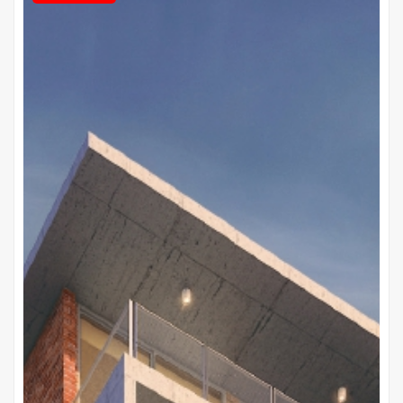
Proyectos Terminados
Barrio Náutico
Ruta a Chaco'i, Nueva Asunción
Gs 667.000.000
Precio desde
Cuotas de
Gs 9.800.000
10 años de plazo