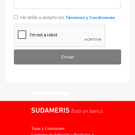
He leído y acepto los
Términos y Condiciones
Proyectos Terminados
Marquis - Villa Morra
Gral. Eduardo Torreani Viera, Asunción
Enviar
Gs 967.200.000
Precio desde
Cuotas de
Gs 11.850.000
20 años de plazo
Tasas y Comisiones
Contratos de Adhesión a Productos y