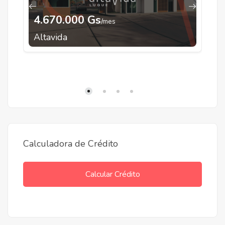
Cuotas de
4.670.000 Gs
Gs 7.950.000
/mes
20 años de plazo
Altavida
I
Calculadora de Crédito
Calcular Crédito
Proyectos Terminados