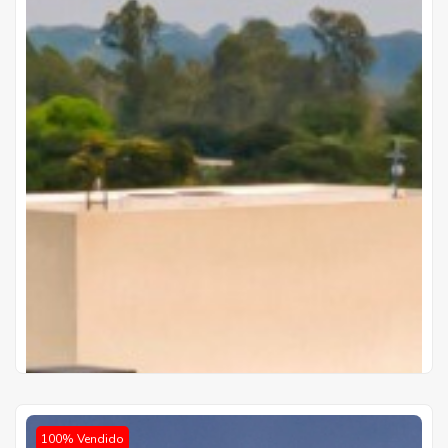
Gs 422.530.000
Precio desde
Cuotas de
Gs 4.670.000
20 años de plazo
100% Vendido