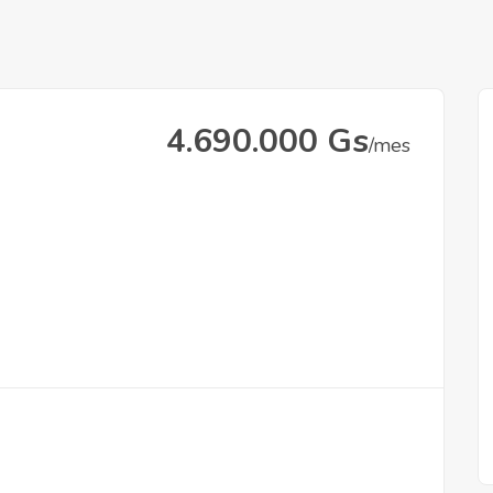
4.690.000 Gs
/mes
9.150.000 Gs
/mes
/mes
Bernardino