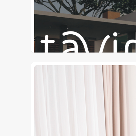
Departamento de Ñeembucú.
Gs 157.900.000
Precio desde
Cuotas de
Gs 2.540.000
10 años de plazo